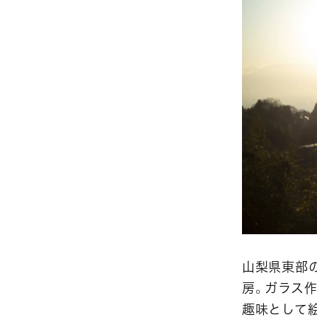
山梨県東部
房。ガラス
趣味として